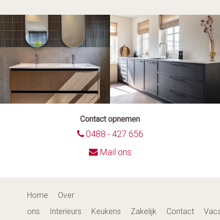
Contact opnemen
0488 - 427 656
Mail ons
Home
Over
ons
Interieurs
Keukens
Zakelijk
Contact
Vaca