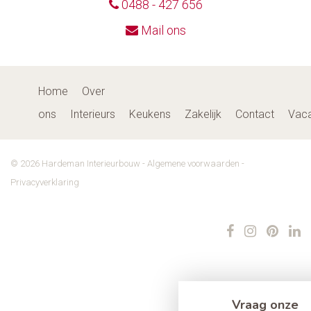
0488 - 427 656
Mail ons
Home
Over
ons
Interieurs
Keukens
Zakelijk
Contact
Vaca
© 2026 Hardeman Interieurbouw -
Algemene voorwaarden
-
Privacyverklaring
Vraag onze